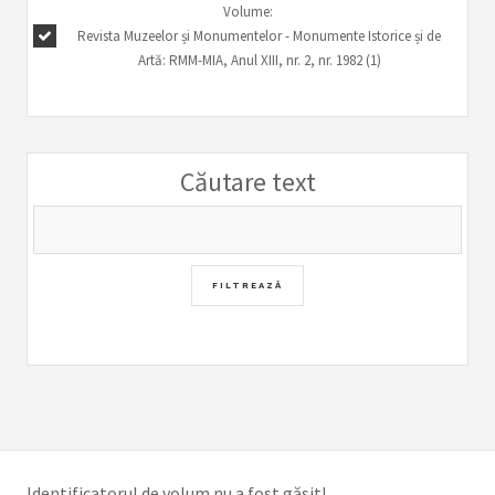
Volume:
Revista Muzeelor și Monumentelor - Monumente Istorice și de
Artă: RMM-MIA, Anul XIII, nr. 2, nr. 1982 (1)
Căutare text
Identificatorul de volum nu a fost găsit!