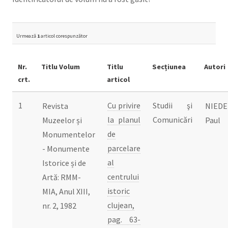
Urmează
1
articol corespunzător
Nr.
Titlu Volum
Titlu
Secțiunea
Autori
crt.
articol
1
Cu privire
Studii şi
Revista
NIEDE
la planul
Comunicări
Muzeelor și
Paul
de
Monumentelor
parcelare
- Monumente
al
Istorice și de
centrului
Artă: RMM-
istoric
MIA, Anul XIII,
clujean,
nr. 2, 1982
pag. 63-