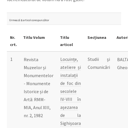
Urmează
1
articol corespunzător
Nr.
Titlu Volum
Titlu
Secțiunea
Autor
crt.
articol
1
Locuințe,
Studii şi
Revista
BALT
ateliere și
Comunicări
Muzeelor și
Gheo
instalații
Monumentelor
de foc din
- Monumente
secolele
Istorice și de
IV-VIII în
Artă: RMM-
așezarea
MIA, Anul XIII,
de la
nr. 2, 1982
Sighișoara