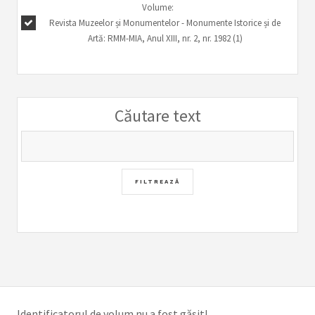
Volume:
Revista Muzeelor și Monumentelor - Monumente Istorice și de
Artă: RMM-MIA, Anul XIII, nr. 2, nr. 1982 (1)
Căutare text
Identificatorul de volum nu a fost găsit!