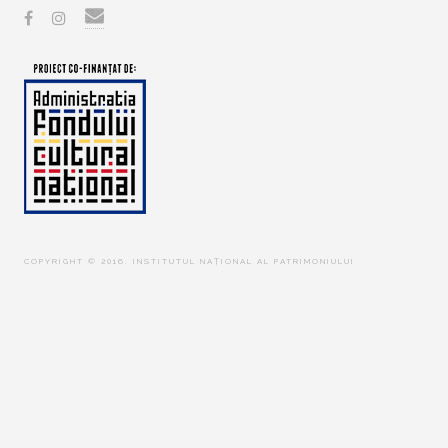
COPYRIGHT © 2016. INSTITUTUL NAȚIONAL AL PATRIMONIULUI