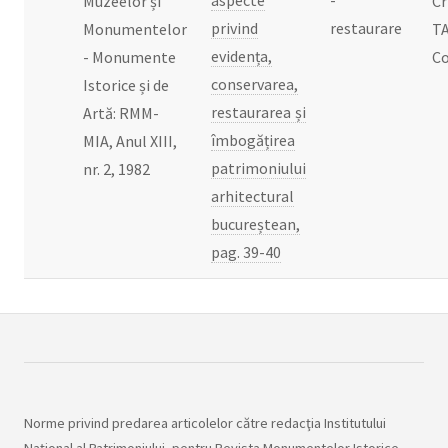
aspecte
-
Muzeelor și
Cr
privind
restaurare
Monumentelor
T
evidența,
- Monumente
C
conservarea,
Istorice și de
restaurarea și
Artă: RMM-
îmbogățirea
MIA, Anul XIII,
patrimoniului
nr. 2, 1982
arhitectural
bucureștean,
pag. 39-40
Norme privind predarea articolelor către redacţia Institutului
Naţional al Patrimoniului, pentru Revista Monumentelor Istorice