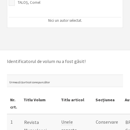
TALOȘ, Cornel
Nici un autor selectat.
Identificatorul de volum nu a fost găsit!
Urmează
1
articol corespunzător
Nr.
Titlu Volum
Titlu articol
Secțiunea
Au
crt.
1
Unele
Conservare
Revista
B