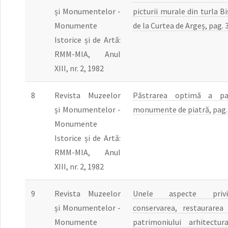
și Monumentelor -
picturii murale din turla B
Monumente
de la Curtea de Argeș, pag. 
Istorice și de Artă:
RMM-MIA, Anul
XIII, nr. 2, 1982
8
Revista Muzeelor
Păstrarea optimă a pat
și Monumentelor -
monumente de piatră, pag.
Monumente
Istorice și de Artă:
RMM-MIA, Anul
XIII, nr. 2, 1982
9
Revista Muzeelor
Unele aspecte privi
și Monumentelor -
conservarea, restaurarea
Monumente
patrimoniului arhitectur