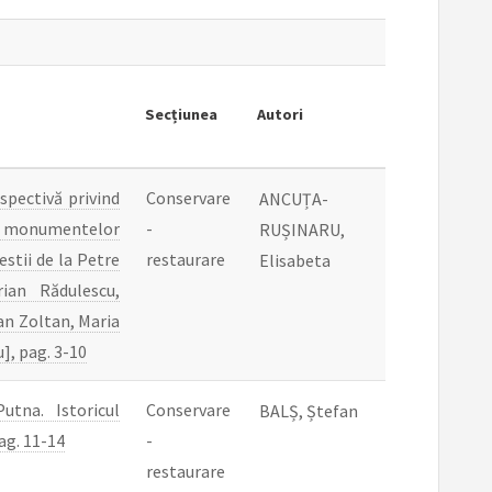
Secțiunea
Autori
spectivă privind
Conservare
ANCUȚA-
ea monumentelor
-
RUȘINARU,
gestii de la Petre
restaurare
Elisabeta
ian Rădulescu,
n Zoltan, Maria
], pag. 3-10
tna. Istoricul
Conservare
BALȘ, Ștefan
ag. 11-14
-
restaurare