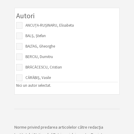
Autori
ANCUȚA-RUȘINARU, Elisabeta
BALȘ, Ștefan
BALTAG, Gheorghe
BERCIU, Dumitru
BRĂCĂCESCU, Cristian
CĂRĂBIȘ, Vasile
Nici un autor selectat.
CHERCIU, Ion
CHIRIȚĂ, Victor
CRISTACHE-PANAIT, Ioana
DERER, Peter
Norme privind predarea articolelor către redacţia
DRĂGĂNOIU, Mihaela