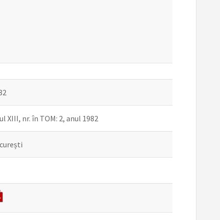
82
l XIII, nr. în TOM: 2, anul 1982
curești