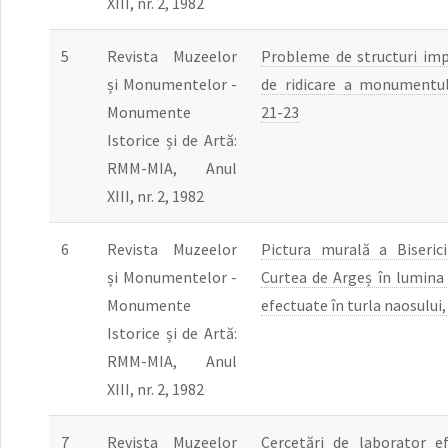
XIII, nr. 2, 1982
5
Revista Muzeelor
Probleme de structuri imp
și Monumentelor -
de ridicare a monumentul
Monumente
21-23
Istorice și de Artă:
RMM-MIA, Anul
XIII, nr. 2, 1982
6
Revista Muzeelor
Pictura murală a Biseric
și Monumentelor -
Curtea de Argeș în lumina 
Monumente
efectuate în turla naosului,
Istorice și de Artă:
RMM-MIA, Anul
XIII, nr. 2, 1982
7
Revista Muzeelor
Cercetări de laborator e