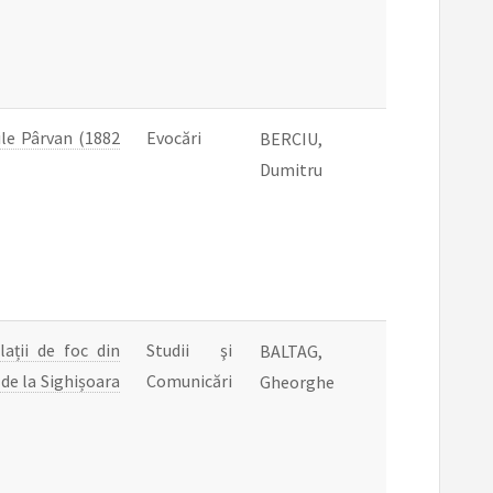
ile Pârvan (1882
Evocări
BERCIU,
Dumitru
lații de foc din
Studii şi
BALTAG,
 de la Sighișoara
Comunicări
Gheorghe