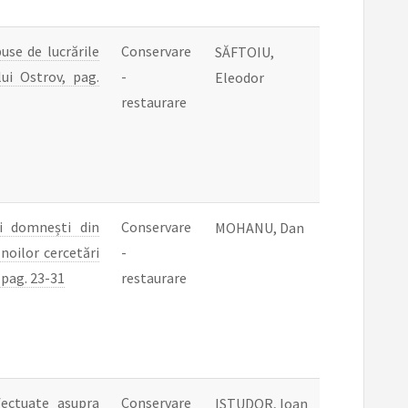
use de lucrările
Conservare
SĂFTOIU,
ui Ostrov, pag.
-
Eleodor
restaurare
ii domnești din
Conservare
MOHANU, Dan
noilor cercetări
-
 pag. 23-31
restaurare
fectuate asupra
Conservare
ISTUDOR, Ioan