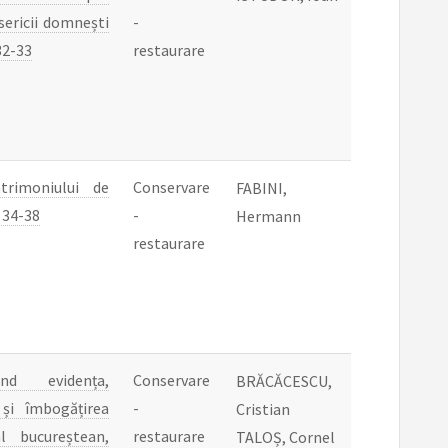
isericii domnești
-
32-33
restaurare
rimoniului de
Conservare
FABINI,
 34-38
-
Hermann
restaurare
nd evidența,
Conservare
BRĂCĂCESCU,
 și îmbogățirea
-
Cristian
al bucureștean,
restaurare
TALOȘ, Cornel