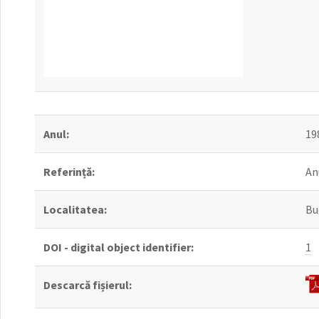
Anul:
19
Referință:
Anu
Localitatea:
Bu
DOI - digital object identifier:
1
Descarcă fișierul: