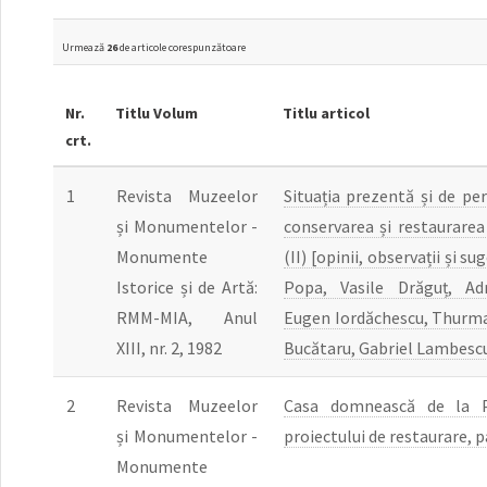
Urmează
26
de articole corespunzătoare
Nr.
Titlu Volum
Titlu articol
crt.
1
Revista Muzeelor
Situația prezentă și de per
și Monumentelor -
conservarea și restaurar
Monumente
(II) [opinii, observații și su
Istorice și de Artă:
Popa, Vasile Drăguț, Adr
RMM-MIA, Anul
Eugen Iordăchescu, Thurma
XIII, nr. 2, 1982
Bucătaru, Gabriel Lambescu
2
Revista Muzeelor
Casa domnească de la Pu
și Monumentelor -
proiectului de restaurare, p
Monumente