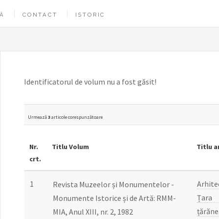
Ă
CONTACT
ISTORIC
Identificatorul de volum nu a fost găsit!
Urmează
3
articole corespunzătoare
Nr.
Titlu Volum
Titlu a
crt.
1
Arhite
Revista Muzeelor și Monumentelor -
Țara
Monumente Istorice și de Artă: RMM-
țărăne
MIA, Anul XIII, nr. 2, 1982