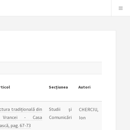
rticol
Secțiunea
Autori
ctura tradițională din
Studii şi
CHERCIU,
 Vrancei - Casa
Comunicări
Ion
ască, pag. 67-73