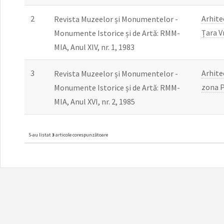
2
Arhite
Revista Muzeelor și Monumentelor -
Țara V
Monumente Istorice și de Artă: RMM-
MIA, Anul XIV, nr. 1, 1983
3
Arhit
Revista Muzeelor și Monumentelor -
zona P
Monumente Istorice și de Artă: RMM-
MIA, Anul XVI, nr. 2, 1985
S-au listat
3
articole corespunzătoare