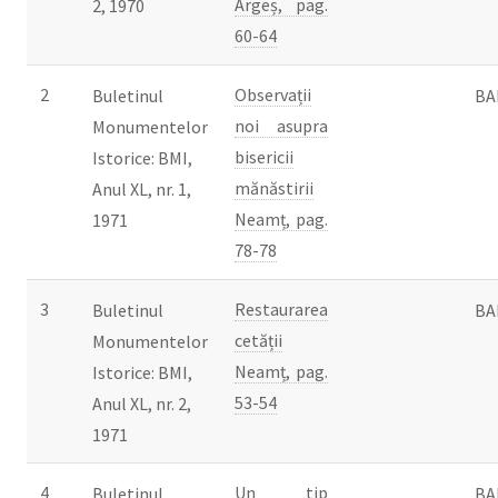
Argeș, pag.
2, 1970
60-64
2
Observații
Buletinul
BA
noi asupra
Monumentelor
bisericii
Istorice: BMI,
mănăstirii
Anul XL, nr. 1,
Neamț, pag.
1971
78-78
3
Restaurarea
Buletinul
BA
cetății
Monumentelor
Neamț, pag.
Istorice: BMI,
53-54
Anul XL, nr. 2,
1971
4
Un tip
Buletinul
BA