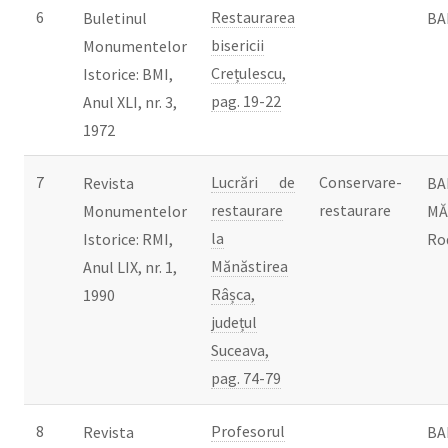
6
Restaurarea
Buletinul
BA
bisericii
Monumentelor
Crețulescu,
Istorice: BMI,
pag. 19-22
Anul XLI, nr. 3,
1972
7
Lucrări de
Conservare-
Revista
BA
restaurare
restaurare
Monumentelor
MĂ
la
Istorice: RMI,
Ro
Mănăstirea
Anul LIX, nr. 1,
Râșca,
1990
județul
Suceava,
pag. 74-79
8
Profesorul
Revista
BA