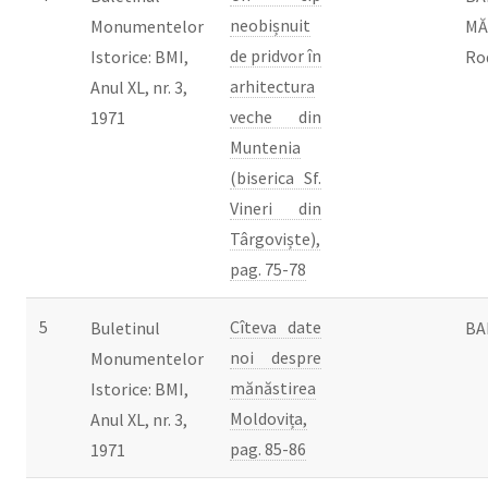
neobișnuit
Monumentelor
MĂ
de pridvor în
Istorice: BMI,
Ro
arhitectura
Anul XL, nr. 3,
veche din
1971
Muntenia
(biserica Sf.
Vineri din
Târgoviște),
pag. 75-78
5
Cîteva date
Buletinul
BA
noi despre
Monumentelor
mănăstirea
Istorice: BMI,
Moldovița,
Anul XL, nr. 3,
pag. 85-86
1971