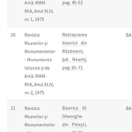
pag. 45-52
Artă: RMM-
MIA, Anul XLIV,
nr. 1, 1975
10
Restaurarea
Revista
BA
bisericii din
Muzeelor și
Războieni,
Monumentelor
jud. Neamț,
- Monumente
pag. 65-71
Istorice și de
Artă: RMM-
MIA, Anul XLIV,
nr. 2, 1975
11
Biserica Sf.
Revista
BA
Gheorghe
Muzeelor și
din Pitești,
Monumentelor