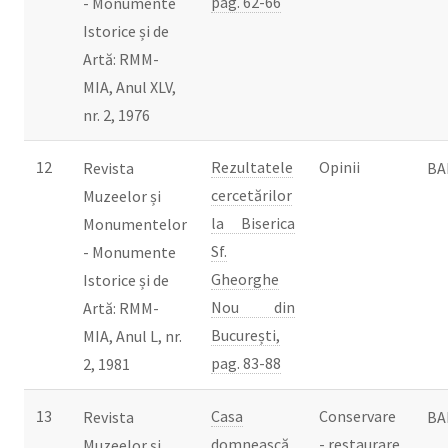
pag. 62-66
- Monumente
Istorice și de
Artă: RMM-
MIA, Anul XLV,
nr. 2, 1976
12
Rezultatele
Opinii
Revista
BA
cercetărilor
Muzeelor și
la Biserica
Monumentelor
Sf.
- Monumente
Gheorghe
Istorice și de
Nou din
Artă: RMM-
București,
MIA, Anul L, nr.
pag. 83-88
2, 1981
13
Casa
Conservare
Revista
BA
domnească
- restaurare
Muzeelor și