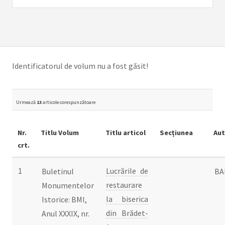
Identificatorul de volum nu a fost găsit!
Urmează
13
articole corespunzătoare
Nr.
Titlu Volum
Titlu articol
Secțiunea
Aut
crt.
1
Lucrările de
Buletinul
BA
restaurare
Monumentelor
la biserica
Istorice: BMI,
din Brădet-
Anul XXXIX, nr.