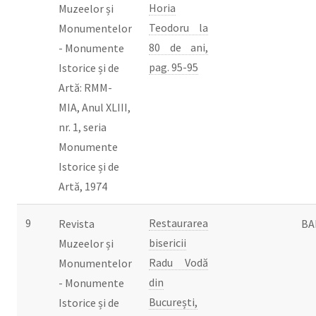
Horia
Muzeelor și
Teodoru la
Monumentelor
80 de ani,
- Monumente
pag. 95-95
Istorice și de
Artă: RMM-
MIA, Anul XLIII,
nr. 1, seria
Monumente
Istorice și de
Artă, 1974
9
Restaurarea
Revista
BA
bisericii
Muzeelor și
Radu Vodă
Monumentelor
din
- Monumente
București,
Istorice și de