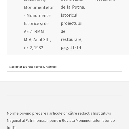
de la Putna.
Monumentelor
Istoricul
- Monumente
proiectului
Istorice și de
de
Artă: RMM-
restaurare,
MIA, Anul XIII,
pag. 11-14
nr. 2, 1982
S-au listat
13
articole corespunzătoare
Norme privind predarea articolelor către redacţia Institutului
Naţional al Patrimoniului, pentru Revista Monumentelor Istorice
(
pdf
)