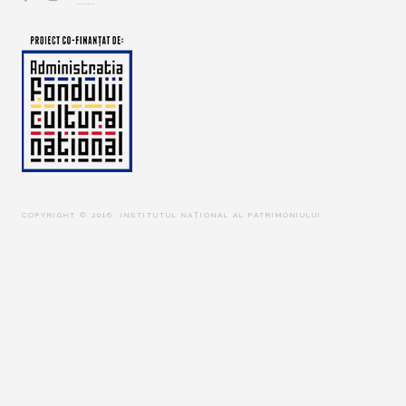
COPYRIGHT © 2016. INSTITUTUL NAȚIONAL AL PATRIMONIULUI