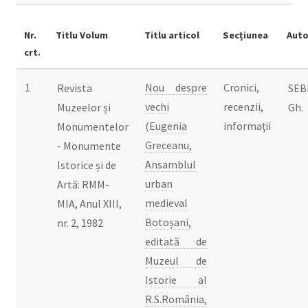
Nr.
Titlu Volum
Titlu articol
Secțiunea
Auto
crt.
1
Nou despre
Cronici,
Revista
SEB
vechi
recenzii,
Muzeelor și
Gh.
(Eugenia
informaţii
Monumentelor
Greceanu,
- Monumente
Ansamblul
Istorice și de
urban
Artă: RMM-
medieval
MIA, Anul XIII,
Botoșani,
nr. 2, 1982
editată de
Muzeul de
Istorie al
R.S.România,