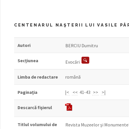
CENTENARUL NAŞTERII LUI VASILE PÂR
Autori
BERCIU Dumitru
Secţiunea
Evocări
Limba de redactare
română
Paginaţia
|<
<<
41-43
>>
>|
Descarcă fişierul
Titlul volumului de
Revista Muzeelor şi Monumentel