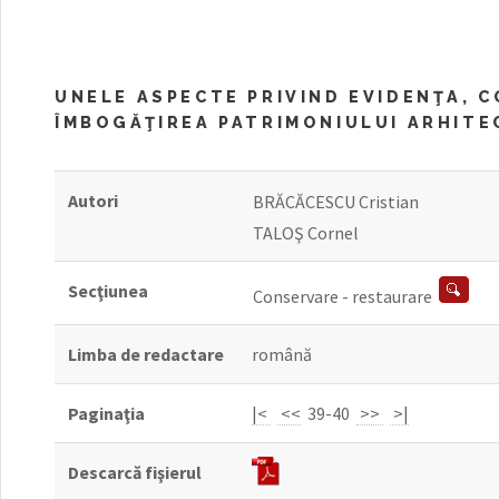
UNELE ASPECTE PRIVIND EVIDENŢA, 
ÎMBOGĂŢIREA PATRIMONIULUI ARHIT
Autori
BRĂCĂCESCU Cristian
TALOŞ Cornel
Secţiunea
Conservare - restaurare
Limba de redactare
română
Paginaţia
|<
<<
39-40
>>
>|
Descarcă fişierul